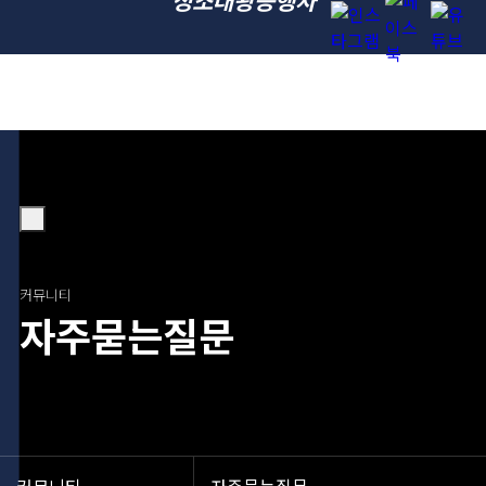
정조대왕능행차
아카이브
정조효문
정조대왕능
아카이
커뮤니
커뮤니티
화제
행차
브
티
커뮤니티
자주묻는질문